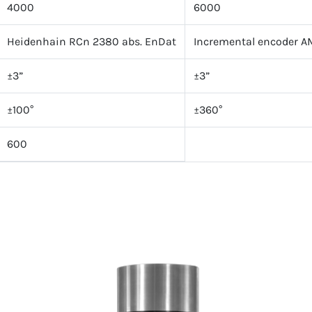
4000
6000
Heidenhain RCn 2380 abs. EnDat
Incremental encoder 
±3”
±3”
±100°
±360°
600