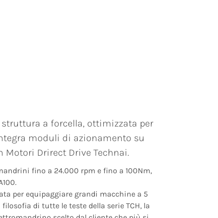
struttura a forcella, ottimizzata per
integra moduli di azionamento su
n Motori Drirect Drive Technai.
omandrini fino a 24.000 rpm e fino a 100Nm,
A100.
tata per equipaggiare grandi macchine a 5
filosofia di tutte le teste della serie TCH, la
ttromandrino scelto dal cliente che più si