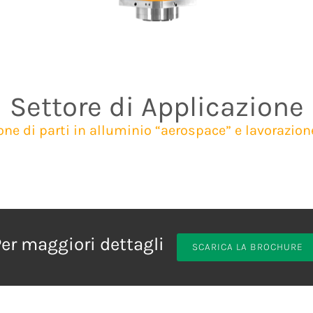
Settore di Applicazione
one di parti in alluminio “aerospace” e lavorazio
Per maggiori dettagli
SCARICA LA BROCHURE