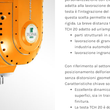
adatta alla lavorazione d
testa è l’integrazione del
questa scelta permette r
rigida. La breve distanza 
TCH 20 adatto ad un'amp
parti strutturali in
lavorazione di gran
industria automobil
lavorazione ingrana
Con riferimento al settore
posizionamento dell'orien
senza distorsioni geomet
Caratteristiche chiave so
Eccellente dinamica 
superfici, sia in tr
finitura.
La testa TCH 20 è d